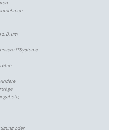
aten
 entnehmen.
 z. B. um
 unsere ITSysteme
reten.
. Andere
rträge
angebote,
tigung oder