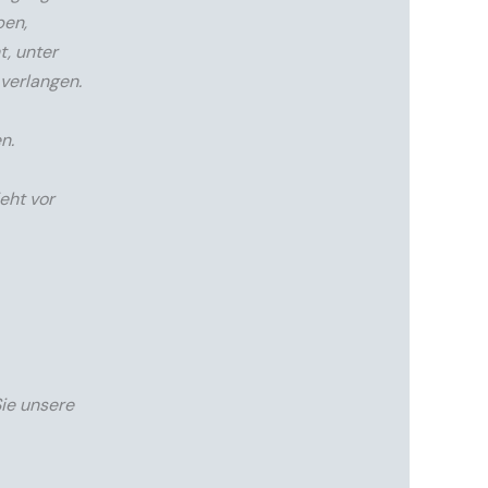
ben,
t, unter
verlangen.
n.
eht vor
Sie unsere