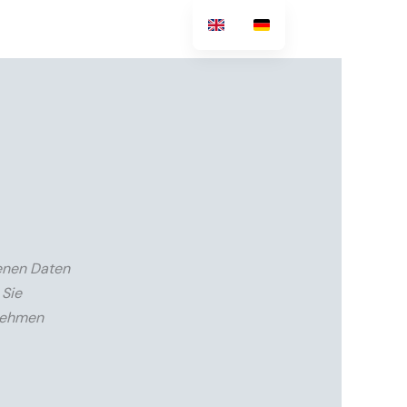
enen Daten
 Sie
tnehmen