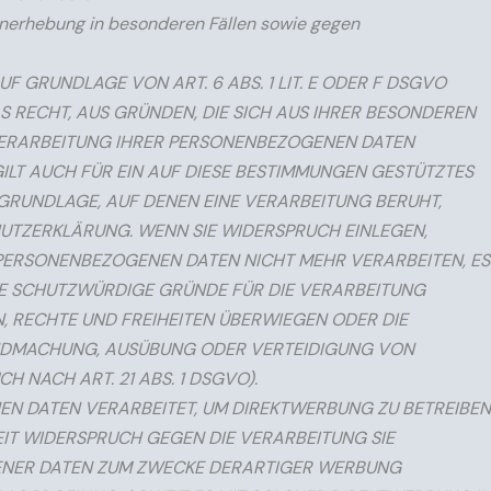
nerhebung in besonderen Fällen sowie gegen
 GRUNDLAGE VON ART. 6 ABS. 1 LIT. E ODER F DSGVO
AS RECHT, AUS GRÜNDEN, DIE SICH AUS IHRER BESONDEREN
 VERARBEITUNG IHRER PERSONENBEZOGENEN DATEN
ILT AUCH FÜR EIN AUF DIESE BESTIMMUNGEN GESTÜTZTES
SGRUNDLAGE, AUF DENEN EINE VERARBEITUNG BERUHT,
UTZERKLÄRUNG. WENN SIE WIDERSPRUCH EINLEGEN,
PERSONENBEZOGENEN DATEN NICHT MEHR VERARBEITEN, ES
DE SCHUTZWÜRDIGE GRÜNDE FÜR DIE VERARBEITUNG
N, RECHTE UND FREIHEITEN ÜBERWIEGEN ODER DIE
NDMACHUNG, AUSÜBUNG ODER VERTEIDIGUNG VON
 NACH ART. 21 ABS. 1 DSGVO).
N DATEN VERARBEITET, UM DIREKTWERBUNG ZU BETREIBEN
EIT WIDERSPRUCH GEGEN DIE VERARBEITUNG SIE
NER DATEN ZUM ZWECKE DERARTIGER WERBUNG