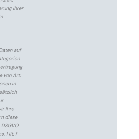
erung Ihrer
im
Daten auf
ategorien
bertragung
 von Art.
ionen in
sätzlich
ur
ir Ihre
rn diese
 c DSGVO.
1 lit. f