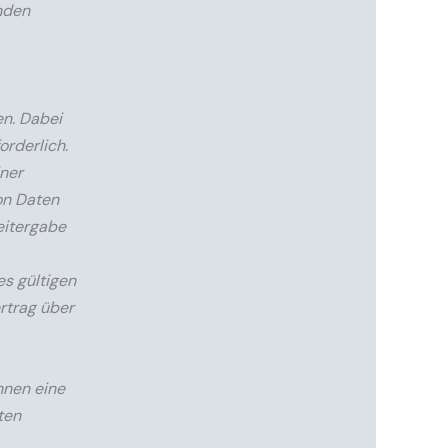
nden
en. Dabei
orderlich.
ner
von Daten
eitergabe
s gültigen
rtrag über
nnen eine
ten