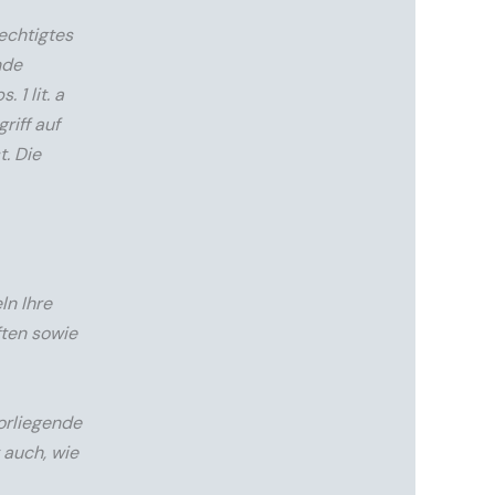
rechtigtes
nde
 1 lit. a
riff auf
. Die
ln Ihre
ten sowie
orliegende
 auch, wie