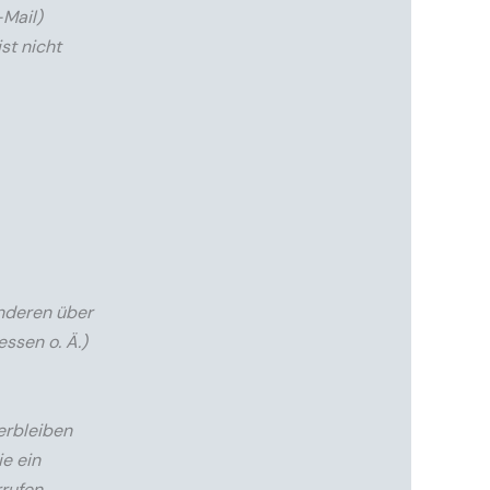
-Mail)
st nicht
anderen über
ssen o. Ä.)
erbleiben
e ein
rufen,